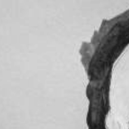
actuación preocupante como local ante Newell´s que bajó las
a no contaba con refuerzos. Lo que continuó fue un empate en
orde la realidad con dos volantes centrales compartiendo el eje
ía pudo ser victoria pero también derrota. A los dos equipos
o fue el triunfo como local contra Central Córdoba de Santiago
nte y un triunfo holgado. Sino por dos cuestiones. Primera la
portó pegada, gambeta y frescura a un equipo previsible.
r un penal sancionado por el VAR en el peor momento del
e repitió la tónica de VAR a favor y buen rendimiento de
nfianza del anterior triunfo generó que se vean más
a. La presión alta del equipo fue muy buena y también