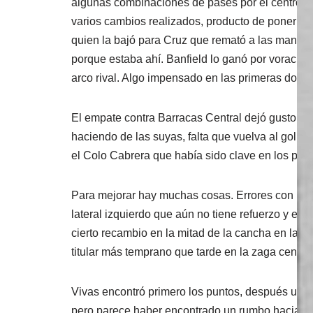
algunas combinaciones de pases por el centro. Ba
varios cambios realizados, producto de poner mu
quien la bajó para Cruz que remató a las manos d
porque estaba ahí. Banfield lo ganó por voracid
arco rival. Algo impensado en las primeras dos f
El empate contra Barracas Central dejó gusto a 
haciendo de las suyas, falta que vuelva al gol Ga
el Colo Cabrera que había sido clave en los parti
Para mejorar hay muchas cosas. Errores con los 
lateral izquierdo que aún no tiene refuerzo y e
cierto recambio en la mitad de la cancha en la z
titular más temprano que tarde en la zaga central
Vivas encontró primero los puntos, después un a
pero parece haber encontrado un rumbo hacia d