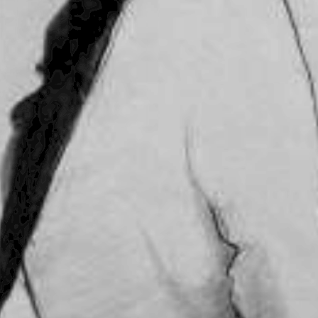
n aún más la confianza. El viernes que viene en la
 puesta en la revancha de los octavos de Libertadores, es
delante y terminar de generar una buena expectativa en la
ánimo y la ilusión después de los últimos golpes.
E MAESTRO
SIGUIENTE