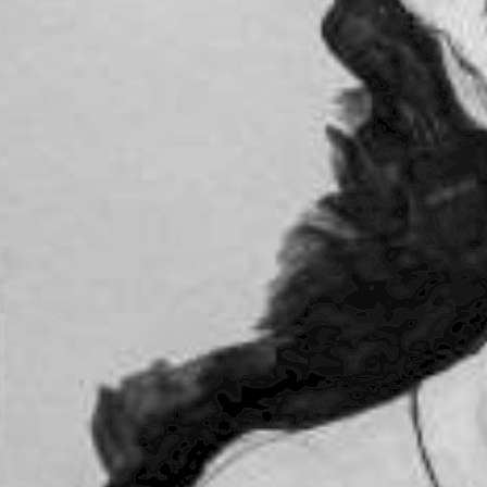
nfield empezó a atacar mejor. El gol incluso llegó, ya con
cha gente en el área. El centro de Coronel buscó a Cuadra,
e Marinelli. El rebote del arquero de Tigre lo tomó Datolo
ad ofensiva y fundamentos de formas y maneras de llegar al
echas.
poco. Pero volvió al gol Ramiro Enrique, Mati González sigue
loppo, los dos que convirtió este torneo fueron de penal. Faltó
dos anteriores.
pies y de posicionamiento del Beto Bologna, el tema del
stá siendo emparchado provisoriamente por Abecasis y encontrar
ona del primer pase. Ya debutó Del Pino Mago y pinta para
.
cercamiento al funcionamiento buscado. El equipo es irregular
ónde ir. No es poco después del arranque preocupante. Como