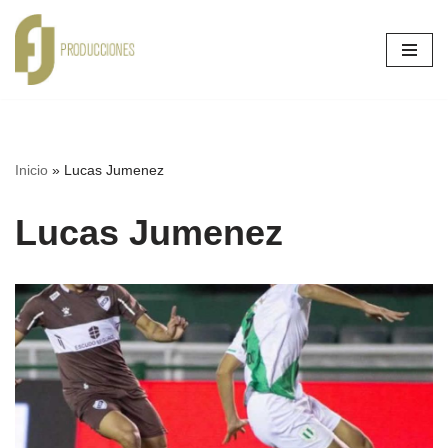
Ir
al
contenido
Inicio
»
Lucas Jumenez
Lucas Jumenez